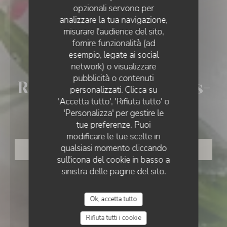
opzionali servono per
analizzare la tua navigazione,
misurare l'audience del sito,
INTERNAZIONALE
•
LEVALLOIS-PERRET
fornire funzionalità (ad
esempio, legate ai social
L'économat -
network) o visualizzare
pubblicità o contenuti
Restaurant à Levallois-
personalizzati. Clicca su
'Accetta tutto', 'Rifiuta tutto' o
Perret
'Personalizza' per gestire le
tue preferenze. Puoi
modificare le tue scelte in
qualsiasi momento cliccando
PRENOTA
sull'icona del cookie in basso a
sinistra delle pagine del sito.
Ok, accetta tutto
Rifiuta tutti i cookie