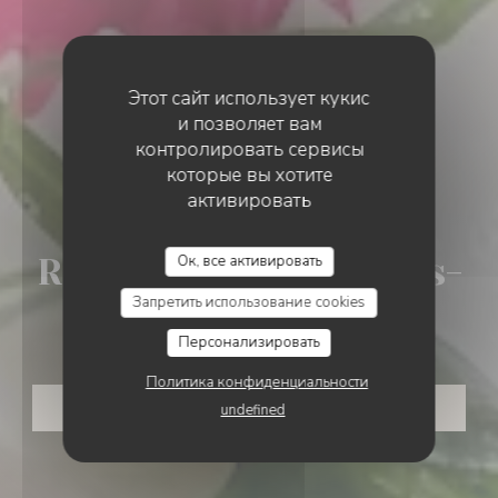
Этот сайт использует кукис
и позволяет вам
контролировать сервисы
МЕЖДУНАРОДНЫЙ
•
LEVALLOIS-PERRET
которые вы хотите
активировать
L'économat -
Ок, все активировать
Restaurant à Levallois-
Запретить использование cookies
Perret
Персонализировать
Политика конфиденциальности
ЗАБРОНИРОВАТЬ СТОЛИК
undefined